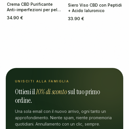
Crema CBD Purificante
Siero Viso CBD con Peptidi
Anti-imperfezioni per pelli
+ Acido Ialuronico
a tendenza acneica
34.90 €
33.90 €
UNISCITI ALLA FAMIGLIA
Ottieni il
10% di sconto
sul tuo primo
ordine.
Una sola email con il nuovo arrivo, ogni tanto un
approfondimento. Niente spam, niente promemoria
quotidiani. Annullamento con un clic, sempre.