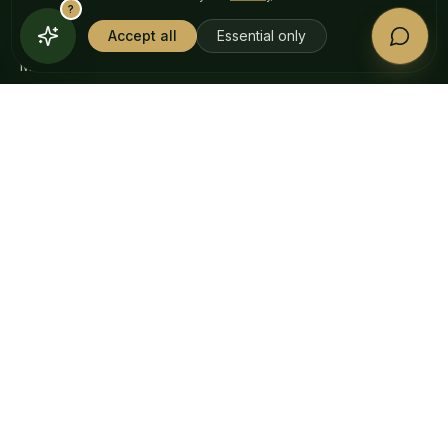
?
Calma quotidiana
Accept all
Essential only
Muscoli e articolazioni
Post-allenamento
Cura del tatuaggio
AZIENDA
La nostra storia
Diario
Trova il negozio
Programma di referral
AIUTO
Domande frequenti