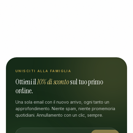
UNISCITI ALLA FAMIGLIA
Ottieni il
10% di sconto
sul tuo primo
ordine.
Una sola email con il nuovo arrivo, ogni tanto un
approfondimento. Niente spam, niente promemoria
quotidiani. Annullamento con un clic, sempre.