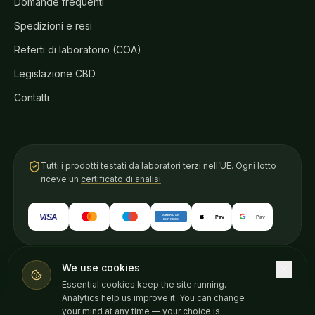
Domande frequenti
Spedizioni e resi
Referti di laboratorio (COA)
Legislazione CBD
Contatti
Tutti i prodotti testati da laboratori terzi nell’UE. Ogni lotto
riceve un
certificato di analisi
.
VISA
AMERICAN
Pay
Pay
EXPRESS
We use cookies
ACQUISTA IN
Essential cookies keep the site running.
English
Български
Español
Français
Analytics help us improve it. You can change
your mind at any time — your choice is
Română
Ελληνικά
Italiano
Deutsch