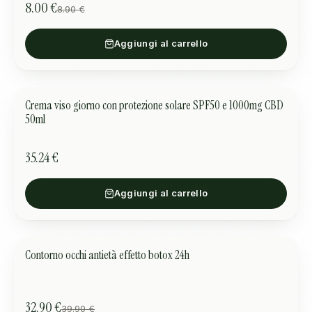
8.00 €
8.90 €
Aggiungi al carrello
Crema viso giorno con protezione solare SPF50 e 1000mg CBD
CURA DELLA PELLE
50ml
35.24 €
Aggiungi al carrello
Contorno occhi antietà effetto botox 24h
CURA DELLA PELLE
OFFERTA
32.90 €
39.90 €