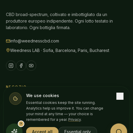
CBD broad-spectrum, coltivato e imbottigliato da un
produttore europeo indipendente. Ogni lotto testato in
laboratorio. Ogni bottiglia firmata.
info@weednesscbd.com
Weedness LAB · Sofia, Barcelona, Paris, Bucharest
NEGOZIO
We use cookies
Tutti i prodotti
Essential cookies keep the site running.
Oli CBD
Analytics help us improve it. You can change
your mind at any time — your choice is
Gummies
remembered for a year.
Privacy
.
?
Sollievo dal dolore
Accept all
Essential only