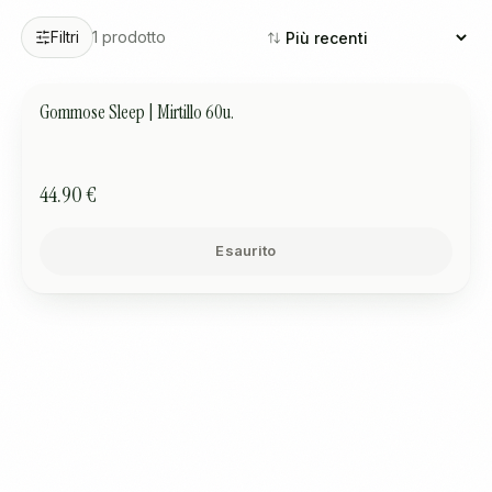
Filtri
1
prodotto
Gommose Sleep | Mirtillo 60u.
SONNO
ESAURITO
44.90 €
Esaurito