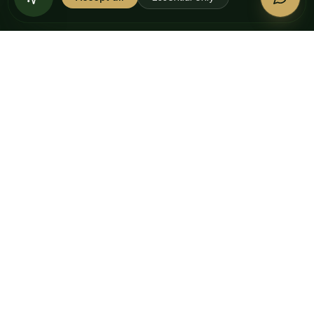
Cura della pelle
Per animali
PER BENEFICIO
Sonno migliore
Calma quotidiana
Muscoli e articolazioni
Post-allenamento
Cura del tatuaggio
AZIENDA
La nostra storia
Diario