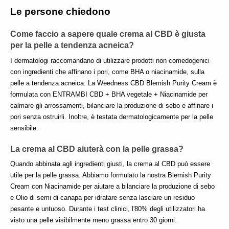
Le persone chiedono
Come faccio a sapere quale crema al CBD è giusta 
per la pelle a tendenza acneica?
I dermatologi raccomandano di utilizzare prodotti non comedogenici 
con ingredienti che affinano i pori, come BHA o niacinamide, sulla 
pelle a tendenza acneica. La Weedness CBD Blemish Purity Cream è 
formulata con ENTRAMBI CBD + BHA vegetale + Niacinamide per 
calmare gli arrossamenti, bilanciare la produzione di sebo e affinare i 
pori senza ostruirli. Inoltre, è testata dermatologicamente per la pelle 
sensibile. 
La crema al CBD aiuterà con la pelle grassa? 
Quando abbinata agli ingredienti giusti, la crema al CBD può essere 
utile per la pelle grassa. Abbiamo formulato la nostra Blemish Purity 
Cream con Niacinamide per aiutare a bilanciare la produzione di sebo 
e Olio di semi di canapa per idratare senza lasciare un residuo 
pesante e untuoso. Durante i test clinici, l'80% degli utilizzatori ha 
visto una pelle visibilmente meno grassa entro 30 giorni.