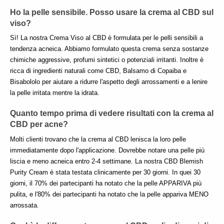
Ho la pelle sensibile. Posso usare la crema al CBD sul 
viso?
Sì! La nostra Crema Viso al CBD è formulata per le pelli sensibili a 
tendenza acneica. Abbiamo formulato questa crema senza sostanze 
chimiche aggressive, profumi sintetici o potenziali irritanti. Inoltre è 
ricca di ingredienti naturali come CBD, Balsamo di Copaiba e 
Bisabololo per aiutare a ridurre l'aspetto degli arrossamenti e a lenire 
la pelle irritata mentre la idrata.
Quanto tempo prima di vedere risultati con la crema al 
CBD per acne?
Molti clienti trovano che la crema al CBD lenisca la loro pelle 
immediatamente dopo l'applicazione. Dovrebbe notare una pelle più 
liscia e meno acneica entro 2-4 settimane. La nostra CBD Blemish 
Purity Cream è stata testata clinicamente per 30 giorni. In quei 30 
giorni, il 70% dei partecipanti ha notato che la pelle APPARIVA più 
pulita, e l'80% dei partecipanti ha notato che la pelle appariva MENO 
arrossata.