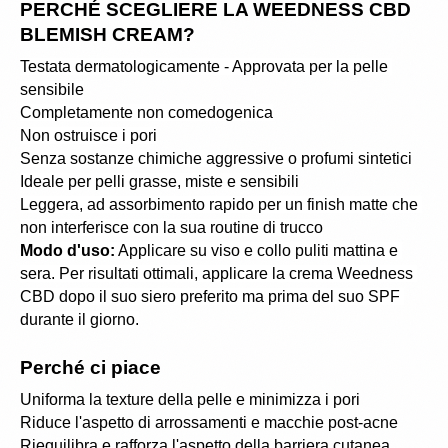
PERCHÉ SCEGLIERE LA WEEDNESS CBD 
BLEMISH CREAM?
Testata dermatologicamente - Approvata per la pelle 
sensibile
Completamente non comedogenica
Non ostruisce i pori
Senza sostanze chimiche aggressive o profumi sintetici
Ideale per pelli grasse, miste e sensibili
Leggera, ad assorbimento rapido per un finish matte che 
non interferisce con la sua routine di trucco
Modo d'uso:
 Applicare su viso e collo puliti mattina e 
sera. Per risultati ottimali, applicare la crema Weedness 
CBD dopo il suo siero preferito ma prima del suo SPF 
durante il giorno.
Perché ci piace
Uniforma la texture della pelle e minimizza i pori
Riduce l'aspetto di arrossamenti e macchie post-acne
Riequilibra e rafforza l'aspetto della barriera cutanea