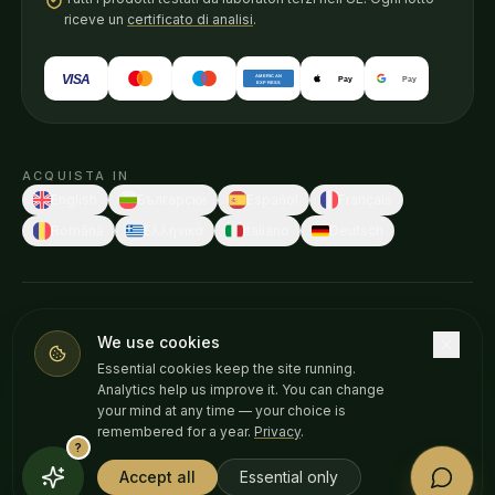
riceve un
certificato di analisi
.
VISA
AMERICAN
Pay
Pay
EXPRESS
ACQUISTA IN
English
Български
Español
Français
Română
Ελληνικά
Italiano
Deutsch
© 2026 Weedness CBD · Fatto in Europa con cura.
We use cookies
Queste dichiarazioni non sono state valutate da alcuna autorità
Essential cookies keep the site running.
sanitaria. I nostri prodotti non sono destinati a diagnosticare, trattare,
Analytics help us improve it. You can change
curare o prevenire alcuna malattia. Consulta il tuo medico prima di
your mind at any time — your choice is
iniziare un nuovo integratore. Solo +18.
remembered for a year.
Privacy
.
?
Privacy policy
Cookie
Avviso legale
Accept all
Essential only