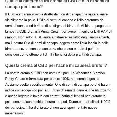
Qual è la differenza tra crema al CBD e olio di semi di 
canapa per l'acne?
Il CBD è il cannabidiolo estratto dai fiori di canapa che aiuta a lenire 
visibilmente la pelle. L'Olio di semi di canapa è l'olio spremuto dai 
semi di canapa ed è ricco di acidi grassi idratanti. Abbiamo progettato 
la nostra CBD Blemish Purity Cream per avere il meglio di ENTRAMBI 
i mondi. Non solo il CBD aiuta a calmare l'aspetto degli arrossamenti, 
ma il nostro Olio di semi di canapa leggero come l'aria lascia la pelle 
idratata senza alcuna pesantezza che possa ostruire i pori. Lo 
consideri come ottenere TUTTI i benefici della pianta di canapa.
Questa crema al CBD per l'acne mi causerà brufoli?
La nostra crema al CBD non ostruirà i pori. La Weedness Blemish 
Purity Cream è formulata per essere 100% non comedogenica. 
Abbiamo scelto specificamente l'Olio di semi di canapa perché ha un 
indice comedogenico pari a 0. L'Olio di semi di canapa che utilizziamo 
è anche leggero e lavora con estratti botanici lenitivi per idratare la 
pelle senza alcun rischio di ostruire i pori. Durante i test clinici, il 90% 
dei partecipanti ha dichiarato di non aver sperimentato nuove 
imperfezioni.