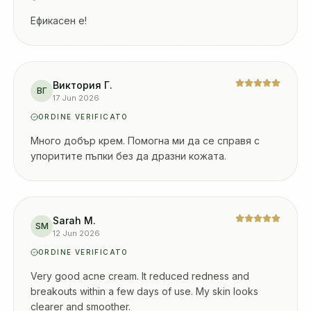
Ефикасен е!
Виктория Г.
ВГ
17 Jun 2026
ORDINE VERIFICATO
Много добър крем. Помогна ми да се справя с
упоритите пъпки без да дразни кожата.
Sarah M.
SM
12 Jun 2026
ORDINE VERIFICATO
Very good acne cream. It reduced redness and
breakouts within a few days of use. My skin looks
clearer and smoother.