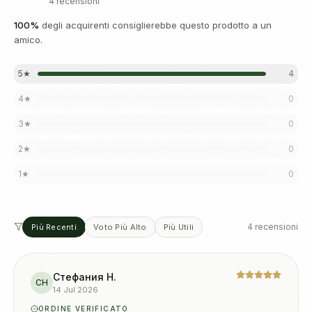
4 recensioni
100
%
degli acquirenti consiglierebbe questo prodotto a un
amico.
5
★
4
4
★
0
3
★
0
2
★
0
1
★
0
4 recensioni
Più Recenti
Voto Più Alto
Più Utili
Стефания Н.
СН
14 Jul 2026
ORDINE VERIFICATO