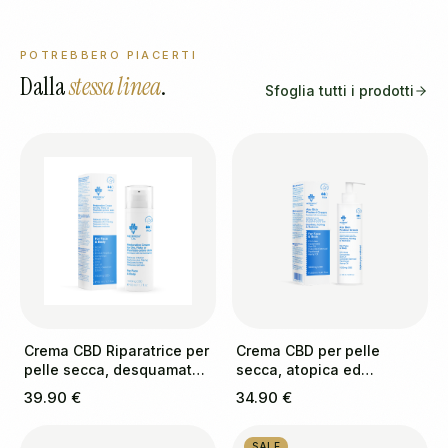
POTREBBERO PIACERTI
Dalla
stessa linea
.
Sfoglia tutti i prodotti
Crema CBD Riparatrice per
Crema CBD per pelle
pelle secca, desquamata
secca, atopica ed
e a tendenza psoriasica
eczematosa
39.90 €
34.90 €
SALE