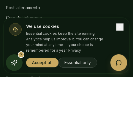
Post-allenamento
Cura del tatuaggio
We use cookies
Essential cookies keep the site running.
AZIENDA
Analytics help us improve it. You can change
your mind at any time — your choice is
La nostra storia
remembered for a year.
Privacy
.
?
Diario
Accept all
Essential only
Trova il negozio
Programma di referral
AIUTO
Domande frequenti
Spedizioni e resi
Referti di laboratorio (COA)