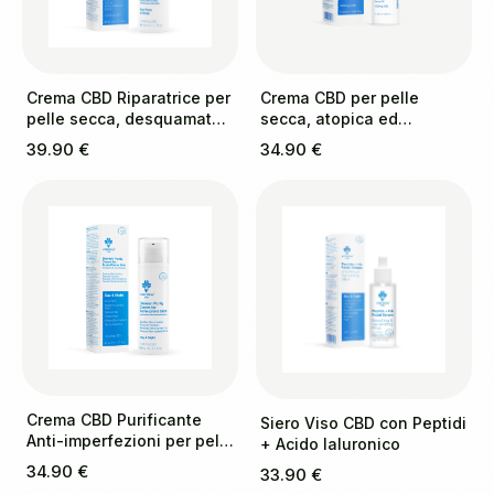
Crema CBD Riparatrice per
Crema CBD per pelle
pelle secca, desquamata
secca, atopica ed
e a tendenza psoriasica
eczematosa
39.90 €
34.90 €
Crema CBD Purificante
Siero Viso CBD con Peptidi
Anti-imperfezioni per pelli
+ Acido Ialuronico
a tendenza acneica
34.90 €
33.90 €