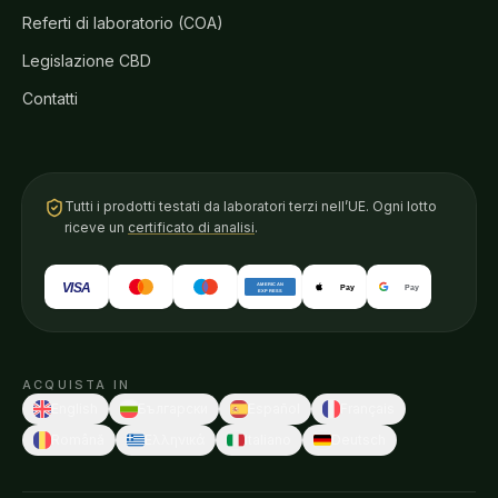
Referti di laboratorio (COA)
Legislazione CBD
Contatti
Tutti i prodotti testati da laboratori terzi nell’UE. Ogni lotto
riceve un
certificato di analisi
.
VISA
AMERICAN
Pay
Pay
EXPRESS
ACQUISTA IN
English
Български
Español
Français
Română
Ελληνικά
Italiano
Deutsch