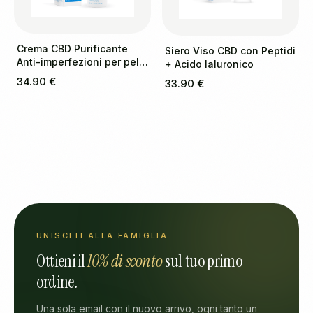
Crema CBD Purificante
Siero Viso CBD con Peptidi
Anti-imperfezioni per pelli
+ Acido Ialuronico
a tendenza acneica
34.90 €
33.90 €
UNISCITI ALLA FAMIGLIA
Ottieni il
10% di sconto
sul tuo primo
ordine.
Una sola email con il nuovo arrivo, ogni tanto un