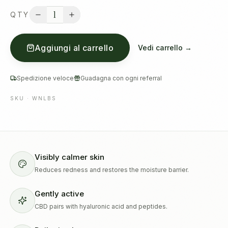
1
QTY
Aggiungi al carrello
Vedi carrello →
Spedizione veloce
Guadagna con ogni referral
SKU ·
WNLBS
Visibly calmer skin
Reduces redness and restores the moisture barrier.
Gently active
CBD pairs with hyaluronic acid and peptides.