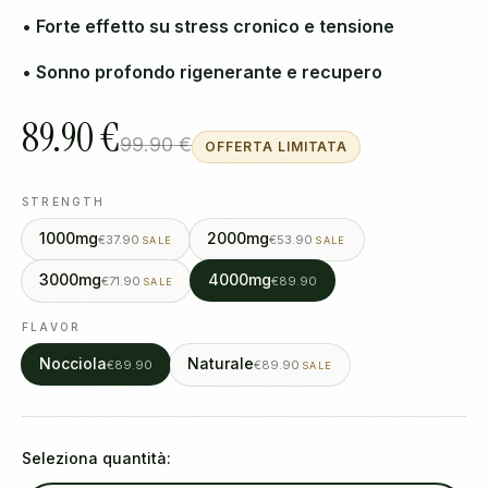
• Forte effetto su stress cronico e tensione
• Sonno profondo rigenerante e recupero
89.90 €
99.90 €
OFFERTA LIMITATA
STRENGTH
1000mg
2000mg
€37.90
€53.90
SALE
SALE
3000mg
4000mg
€71.90
€89.90
SALE
FLAVOR
Nocciola
Naturale
€89.90
€89.90
SALE
Seleziona quantità: