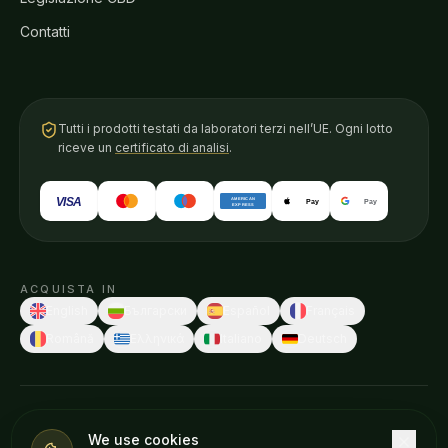
Contatti
Tutti i prodotti testati da laboratori terzi nell’UE. Ogni lotto
riceve un
certificato di analisi
.
VISA
AMERICAN
Pay
Pay
EXPRESS
ACQUISTA IN
English
Български
Español
Français
Română
Ελληνικά
Italiano
Deutsch
© 2026 Weedness CBD · Fatto in Europa con cura.
We use cookies