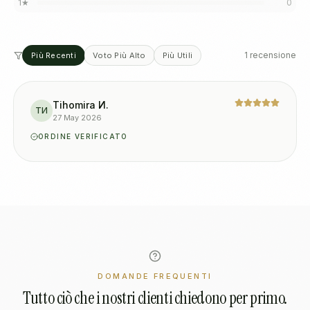
1
★
0
1 recensione
Più Recenti
Voto Più Alto
Più Utili
Tihomira И.
TИ
27 May 2026
ORDINE VERIFICATO
DOMANDE FREQUENTI
Tutto ciò che i nostri clienti chiedono per primo.