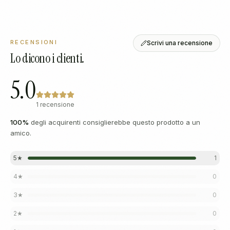
RECENSIONI
Scrivi una recensione
Lo dicono i clienti.
5.0
1 recensione
100
%
degli acquirenti consiglierebbe questo prodotto a un
amico.
5
★
1
4
★
0
3
★
0
2
★
0