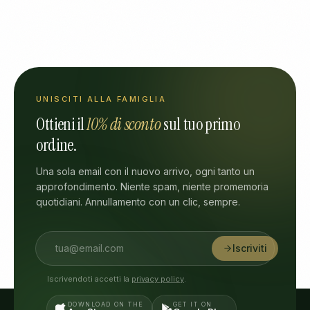
UNISCITI ALLA FAMIGLIA
Ottieni il
10% di sconto
sul tuo primo
ordine.
Una sola email con il nuovo arrivo, ogni tanto un
approfondimento. Niente spam, niente promemoria
quotidiani. Annullamento con un clic, sempre.
Iscriviti
Iscrivendoti accetti la
privacy policy
.
DOWNLOAD ON THE
GET IT ON