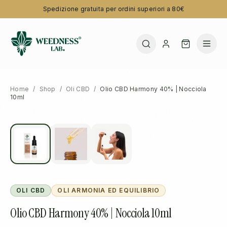
Spedizione gratuita per ordini superiori a 80€
Home
/
Shop
/
Oli CBD
/
Olio CBD Harmony 40% | Nocciola
10ml
OLI CBD
OLI ARMONIA ED EQUILIBRIO
Olio CBD Harmony 40% | Nocciola 10ml