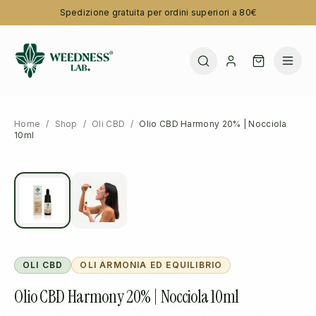
Spedizione gratuita per ordini superiori a 80€
Home
/
Shop
/
Oli CBD
/
Olio CBD Harmony 20% | Nocciola
10ml
OLI CBD
OLI ARMONIA ED EQUILIBRIO
Olio CBD Harmony 20% | Nocciola 10ml