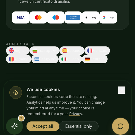
riceve un
certificato di analisi
.
VISA
AMERICAN
Pay
Pay
EXPRESS
ACQUISTA IN
English
Български
Español
Français
Română
Ελληνικά
Italiano
Deutsch
© 2026 Weedness CBD · Fatto in Europa con cura.
We use cookies
Queste dichiarazioni non sono state valutate da alcuna autorità
Essential cookies keep the site running.
sanitaria. I nostri prodotti non sono destinati a diagnosticare, trattare,
Analytics help us improve it. You can change
curare o prevenire alcuna malattia. Consulta il tuo medico prima di
your mind at any time — your choice is
iniziare un nuovo integratore. Solo +18.
remembered for a year.
Privacy
.
?
Privacy policy
Cookie
Avviso legale
Accept all
Essential only