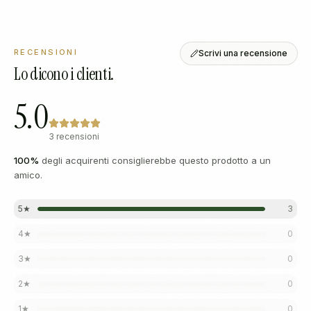
RECENSIONI
Scrivi una recensione
Lo dicono i clienti.
5.0
3 recensioni
100
%
degli acquirenti consiglierebbe questo prodotto a un
amico.
5
★
3
4
★
0
3
★
0
2
★
0
1
★
0