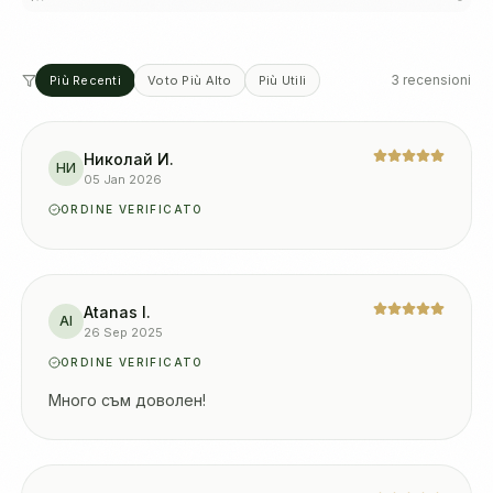
3 recensioni
Più Recenti
Voto Più Alto
Più Utili
Николай И.
НИ
05 Jan 2026
ORDINE VERIFICATO
Atanas I.
AI
26 Sep 2025
ORDINE VERIFICATO
Много съм доволен!