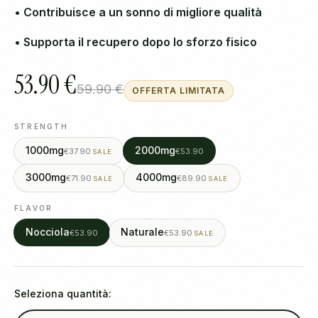
• Contribuisce a un sonno di migliore qualità
• Supporta il recupero dopo lo sforzo fisico
53.90 €
59.90 €
OFFERTA LIMITATA
STRENGTH
1000mg
2000mg
€37.90
€53.90
SALE
3000mg
4000mg
€71.90
€89.90
SALE
SALE
FLAVOR
Nocciola
Naturale
€53.90
€53.90
SALE
Seleziona quantità: