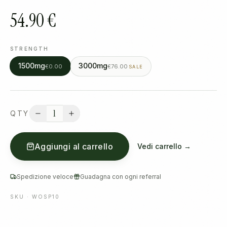
54.90 €
STRENGTH
1500mg
3000mg
€0.00
€76.00
SALE
1
QTY
Aggiungi al carrello
Vedi carrello →
Spedizione veloce
Guadagna con ogni referral
SKU ·
WOSP10