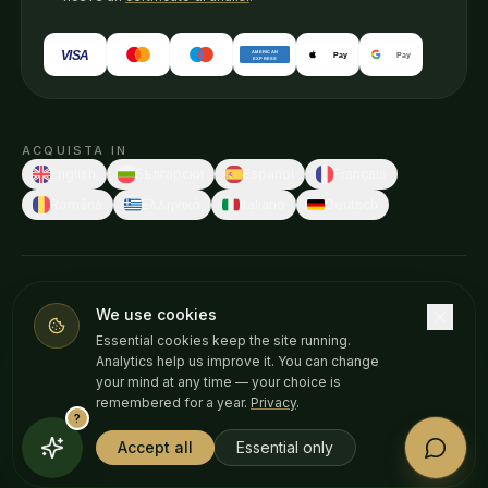
VISA
AMERICAN
Pay
Pay
EXPRESS
ACQUISTA IN
English
Български
Español
Français
Română
Ελληνικά
Italiano
Deutsch
© 2026 Weedness CBD · Fatto in Europa con cura.
We use cookies
Queste dichiarazioni non sono state valutate da alcuna autorità
Essential cookies keep the site running.
sanitaria. I nostri prodotti non sono destinati a diagnosticare, trattare,
Analytics help us improve it. You can change
curare o prevenire alcuna malattia. Consulta il tuo medico prima di
your mind at any time — your choice is
iniziare un nuovo integratore. Solo +18.
remembered for a year.
Privacy
.
?
Privacy policy
Cookie
Avviso legale
Accept all
Essential only