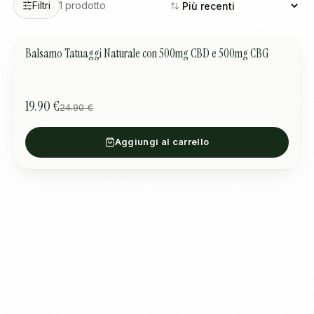
Filtri
1
prodotto
Balsamo Tatuaggi Naturale con 500mg CBD e 500mg CBG
CURA DELLA PELLE
OFFERTA
19.90 €
24.90 €
Aggiungi al carrello