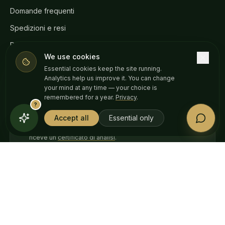
Domande frequenti
Spedizioni e resi
Referti di laboratorio (COA)
We use cookies
Legislazione CBD
Essential cookies keep the site running.
Analytics help us improve it. You can change
Contatti
your mind at any time — your choice is
remembered for a year.
Privacy
.
?
Accept all
Essential only
Tutti i prodotti testati da laboratori terzi nell’UE. Ogni lotto
riceve un
certificato di analisi
.
VISA
AMERICAN
Pay
Pay
EXPRESS
ACQUISTA IN
English
Български
Español
Français