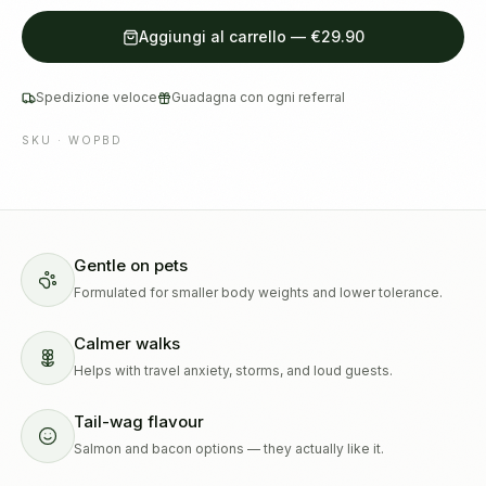
Aggiungi al carrello
—
€29.90
Spedizione veloce
Guadagna con ogni referral
SKU ·
WOPBD
Gentle on pets
Formulated for smaller body weights and lower tolerance.
Calmer walks
Helps with travel anxiety, storms, and loud guests.
Tail-wag flavour
Salmon and bacon options — they actually like it.