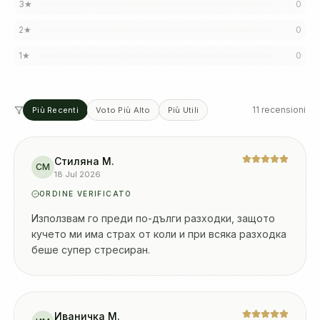
3
★
0
2
★
0
1
★
0
11 recensioni
Più Recenti
Voto Più Alto
Più Utili
Стиляна М.
СМ
18 Jul 2026
ORDINE VERIFICATO
Използвам го преди по-дълги разходки, защото
кучето ми има страх от коли и при всяка разходка
беше супер стресиран.
Иваничка М.