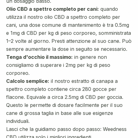
un dosaggio basso.
Olio CBD a spettro completo per cani:
quando
utilizza il nostro olio CBD a spettro completo per
cani, una dose comune di mantenimento è tra 0.5mg
e 1mg di CBD per kg di peso corporeo, somministrata
1–2 volte al giorno. Presti attenzione al suo cane. Può
sempre aumentare la dose in seguito se necessario.
Tenga d'occhio il massimo:
in genere non
consigliamo di superare i 2mg per kg di peso
corporeo.
Calcolo semplice:
il nostro estratto di canapa a
spettro completo contiene circa 280 gocce per
flacone. Equivale a circa 2.5mg di CBD per goccia.
Questo le permette di dosare facilmente per il suo
cane di grossa taglia in base alle sue esigenze
individuali.
Lasci che la guidiamo passo dopo passo: Weedness
CBD utilizza solo i migliori ingredienti.