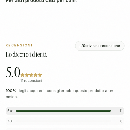
Per altri prodotti CBD per cani.
RECENSIONI
Scrivi una recensione
Lo dicono i clienti.
5.0
11 recensioni
100
%
degli acquirenti consiglierebbe questo prodotto a un
amico.
5
★
11
4
★
0