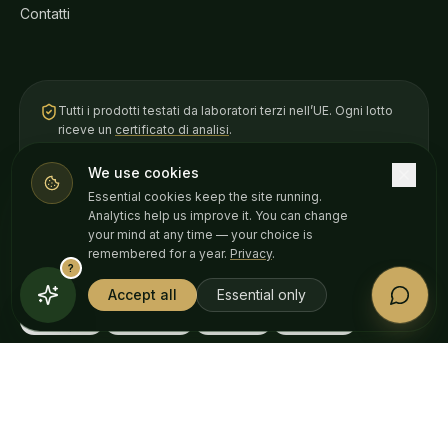
Contatti
Tutti i prodotti testati da laboratori terzi nell’UE. Ogni lotto
riceve un
certificato di analisi
.
We use cookies
VISA
AMERICAN
Pay
Pay
EXPRESS
Essential cookies keep the site running.
Analytics help us improve it. You can change
your mind at any time — your choice is
remembered for a year.
Privacy
.
?
ACQUISTA IN
English
Български
Español
Français
Accept all
Essential only
Română
Ελληνικά
Italiano
Deutsch
© 2026 Weedness CBD · Fatto in Europa con cura.
Queste dichiarazioni non sono state valutate da alcuna autorità