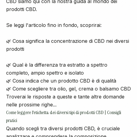
CBD
siamo qui con la nostra guida al mondo dei
prodotti CBD.
Se leggi l'articolo fino in fondo, scoprirai:
🌿 Cosa significa la concentrazione di
CBD
nei diversi
prodotti
🌿 Qual è la differenza tra estratto a spettro
completo, ampio spettro e isolato
🌿 Cosa indica che un
prodotto CBD
è di qualità
🌿 Come scegliere tra
olio
, gel, crema o balsamo CBD
Troverai le risposte a queste e tante altre domande
nelle prossime righe...
Come leggere l'etichetta dei diversi tipi di prodotti CBD | Consigli
pratici
Quando scegli tra diversi prodotti CBD, è cruciale
analizzare e comprendere la composizione.