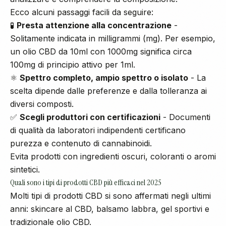
Ecco alcuni passaggi facili da seguire:
🧪
Presta attenzione alla concentrazione
-
Solitamente indicata in milligrammi (mg). Per esempio,
un olio CBD da 10ml con 1000mg significa circa
100mg di principio attivo per 1ml.
⚛️
Spettro completo, ampio spettro o isolato
- La
scelta dipende dalle preferenze e dalla tolleranza ai
diversi composti.
✅
Scegli produttori con certificazioni
- Documenti
di qualità da laboratori indipendenti certificano
purezza e contenuto di cannabinoidi.
Evita prodotti con ingredienti oscuri, coloranti o aromi
sintetici.
Quali sono i tipi di prodotti CBD più efficaci nel 2025
Molti tipi di prodotti CBD si sono affermati negli ultimi
anni:
skincare al CBD
, balsamo labbra, gel sportivi e
tradizionale olio CBD.