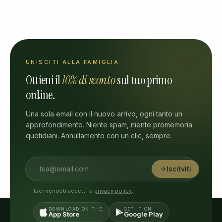
UNISCITI ALLA FAMIGLIA
Ottieni il
10% di sconto
sul tuo primo
ordine.
Una sola email con il nuovo arrivo, ogni tanto un
approfondimento. Niente spam, niente promemoria
quotidiani. Annullamento con un clic, sempre.
Iscriviti
Iscrivendoti accetti la
privacy policy
.
DOWNLOAD ON THE
GET IT ON
App Store
Google Play