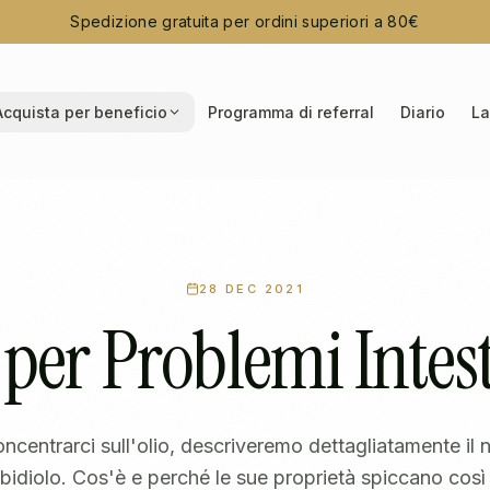
Spedizione gratuita per ordini superiori a 80€
Acquista per beneficio
Programma di referral
Diario
La
28 DEC 2021
per Problemi Intest
oncentrarci sull'olio, descriveremo dettagliatamente il
idiolo. Cos'è e perché le sue proprietà spiccano così