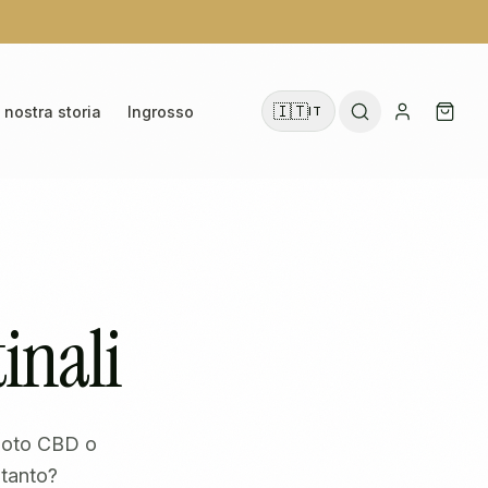
🇮🇹
 nostra storia
Ingrosso
IT
inali
 noto CBD o
 tanto?