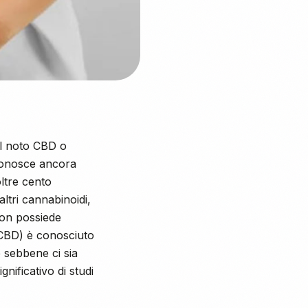
il noto CBD o
conosce ancora
ltre cento
altri cannabinoidi,
non possiede
 (CBD) è conosciuto
 sebbene ci sia
nificativo di studi