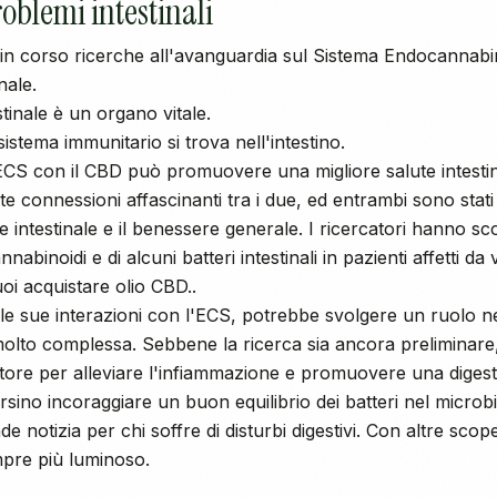
oblemi intestinali
in corso ricerche all'avanguardia sul Sistema Endocannabin
nale.
tinale è un organo vitale.
istema immunitario si trova nell'intestino.
'ECS con il CBD può promuovere una migliore salute intestin
 connessioni affascinanti tra i due, ed entrambi sono stati 
e intestinale e il benessere generale. I ricercatori hanno sc
annabinoidi e di alcuni batteri intestinali in pazienti affetti da 
uoi acquistare
olio CBD
..
 le sue interazioni con l'ECS, potrebbe svolgere un ruolo n
olto complessa. Sebbene la ricerca sia ancora preliminare, c
ore per alleviare l'infiammazione e promuovere una digest
sino incoraggiare un buon equilibrio dei batteri nel microbi
 notizia per chi soffre di disturbi digestivi. Con altre scoper
pre più luminoso.