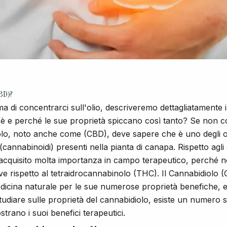
CBD)?
a di concentrarci sull'olio, descriveremo dettagliatamente 
'è e perché le sue proprietà spiccano così tanto? Se non 
iolo, noto anche come (CBD), deve sapere che è uno degli o
cannabinoidi) presenti nella pianta di canapa. Rispetto agli 
a acquisito molta importanza in campo terapeutico, perché 
ive rispetto al tetraidrocannabinolo (THC). Il Cannabidiolo
icina naturale per le sue numerose proprietà benefiche, e
udiare sulle proprietà del cannabidiolo, esiste un numero sig
ostrano i suoi benefici terapeutici.