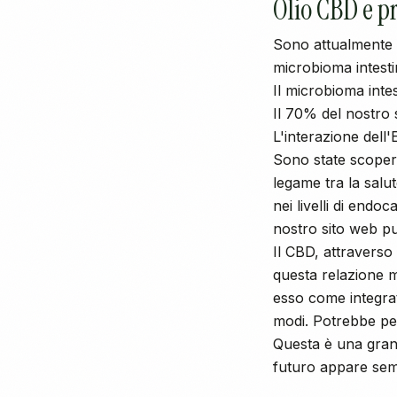
Olio CBD e pr
Sono attualmente 
microbioma intesti
Il microbioma intes
Il 70% del nostro s
L'interazione dell
Sono state scoperte
legame tra la salut
nei livelli di endoc
nostro sito web p
Il CBD, attraverso
questa relazione m
esso come integrat
modi. Potrebbe per
Questa è una grande
futuro appare sem