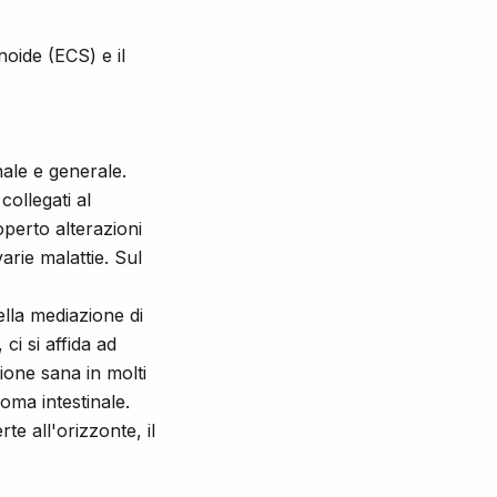
oide (ECS) e il
ale e generale.
collegati al
operto alterazioni
varie malattie. Sul
ella mediazione di
i si affida ad
ione sana in molti
oma intestinale.
te all'orizzonte, il