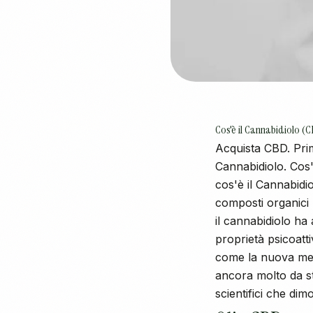
Cos'è il Cannabidiolo (
Acquista CBD. Prim
Cannabidiolo. Cos
cos'è il Cannabid
composti organici (
il cannabidiolo h
proprietà psicoatt
come la nuova med
ancora molto da st
scientifici che dim