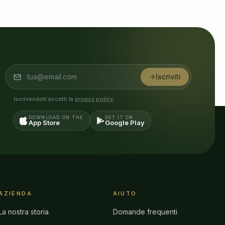
Iscriviti
Iscrivendoti accetti la
privacy policy
.
DOWNLOAD ON THE
GET IT ON
App Store
Google Play
AZIENDA
AIUTO
La nostra storia
Domande frequenti