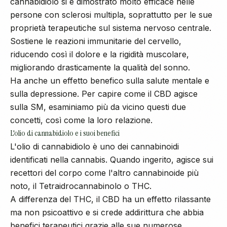
cannabidiolo si è dimostrato molto efficace nelle
persone con sclerosi multipla, soprattutto per le sue
proprietà terapeutiche sul sistema nervoso centrale.
Sostiene le reazioni immunitarie del cervello,
riducendo così il dolore e la rigidità muscolare,
migliorando drasticamente la qualità del sonno.
Ha anche un effetto benefico sulla salute mentale e
sulla depressione. Per capire come il CBD agisce
sulla SM, esaminiamo più da vicino questi due
concetti, così come la loro relazione.
L'olio di cannabidiolo e i suoi benefici
L'olio di cannabidiolo è uno dei cannabinoidi
identificati nella cannabis. Quando ingerito, agisce sui
recettori del corpo come l'altro cannabinoide più
noto, il Tetraidrocannabinolo o THC.
A differenza del THC, il CBD ha un effetto rilassante
ma non psicoattivo e si crede addirittura che abbia
benefici terapeutici grazie alle sue numerose